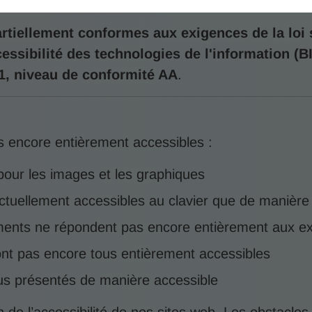
rtiellement conformes aux exigences de la loi s
essibilité des technologies de l'information (B
1, niveau de conformité AA
.
 encore entièrement accessibles :
pour les images et les graphiques
actuellement accessibles au clavier que de manière 
léments ne répondent pas encore entièrement aux
ont pas encore tous entièrement accessibles
s présentés de manière accessible