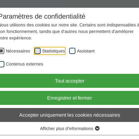
il
Conseil
Entreprise
Produits
Carrière
Paramètres de confidentialité
Nous utilisons des cookies sur notre site. Certains sont indispensables 
son fonctionnement, tandis que d'autres nous permettent d'améliorer
votre expérience.
Nécessaires
Statistiques
Assistant
Contenus externes
endre son site web accessible conformément à la
l
Tout accepter
 de la
directive (UE) 2019/882
.
ue aux sites web suivants :
Enregistrer et fermer
Accepter uniquement les cookies nécessaires
Afficher plus d'informations