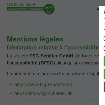
Accue
Mentions légales
Déclaration relative à l'accessibilité
La société
FSG Schäfer GmbH
s'efforce de r
l'accessibilité (BFSG)
ainsi qu'aux exigences
La présente déclaration d'accessibilité s'appliq
https://www.fsg-schaefer.de
https://shop.fsg-schaefer.de