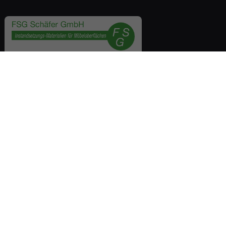
Expertise. Précision.
Performance.
FSG Schäfer GmbH
Boschstrasse 14
D-48703 Stadtlohn
À PROPOS
Entreprise
Fabrication à façon et production
Distribution