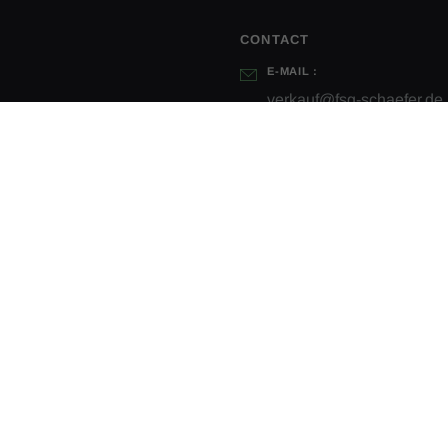
CONTACT
E-MAIL :
verkauf@fsg-schaefer.de
TÉLÉPHONE :
+49 (0) 2563/9395-0
HORAIRES D’OUVERTURE :
Lun - Mar : 08:00 - 13:00
Ven : 08:00 - 14:00
INFORMATIONS LÉGALES
Mentions légales
Déclaration d’accessibilité
Protection des données