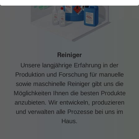
Reiniger
Unsere langjährige Erfahrung in der
Produktion und Forschung für manuelle
sowie maschinelle Reiniger gibt uns die
Möglichkeiten Ihnen die besten Produkte
anzubieten. Wir entwickeln, produzieren
und verwalten alle Prozesse bei uns im
Haus.